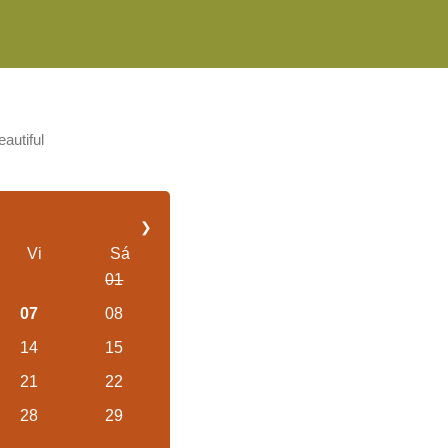
autiful
to beautiful
❯
Vi
Sá
01
07
08
14
15
21
22
28
29